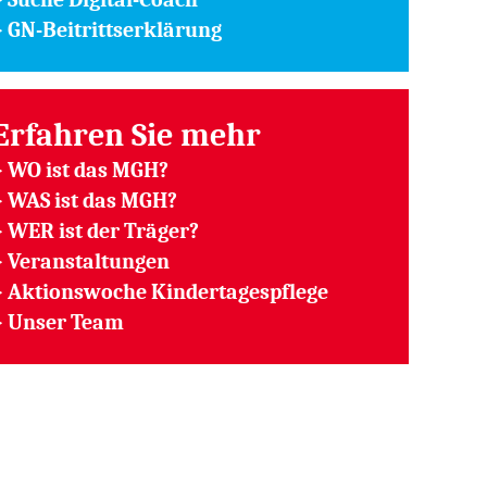
>
GN-Beitrittserklärung
Erfahren Sie mehr
>
WO ist das MGH?
>
WAS ist das MGH?
>
WER ist der Träger?
>
Veranstaltungen
>
Aktionswoche Kindertagespflege
>
Unser Team