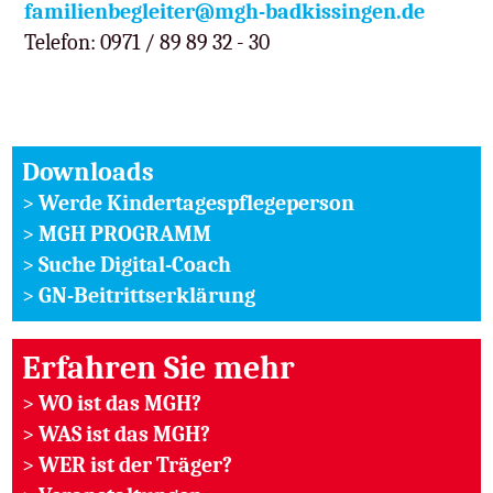
familienbegleiter@mgh-badkissingen.de
Telefon: 0971 / 89 89 32 - 30
Downloads
>
Werde Kindertagespflegeperson
>
MGH PROGRAMM
>
Suche Digital-Coach
>
GN-Beitrittserklärung
Erfahren Sie mehr
>
WO ist das MGH?
>
WAS ist das MGH?
>
WER ist der Träger?